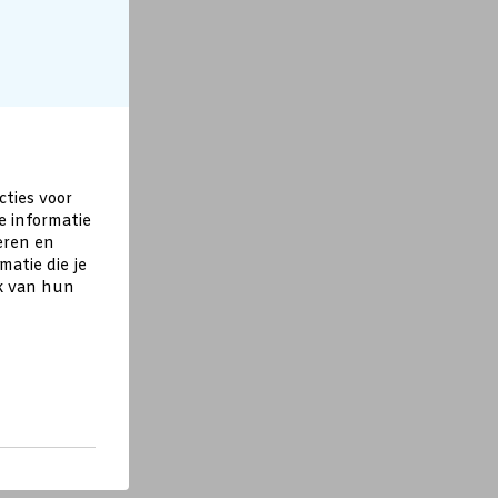
cties voor
e informatie
eren en
atie die je
ik van hun