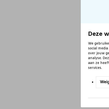
Deze w
We gebruike
social media
over jouw ge
analyse. De
aan ze heef
services.
Wei