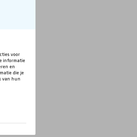
cties voor
e informatie
eren en
atie die je
ik van hun