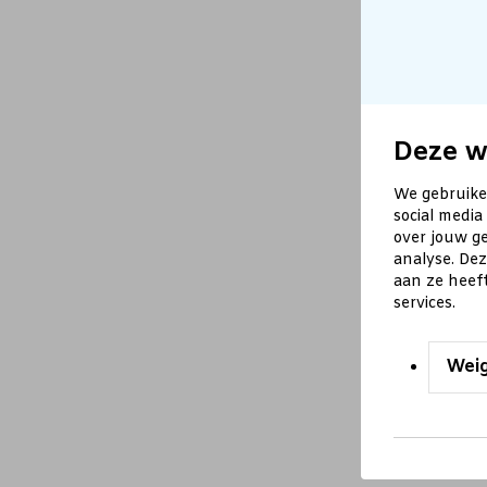
Deze w
We gebruike
social media
over jouw ge
analyse. De
aan ze heef
services.
Wei