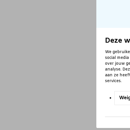
Deze w
We gebruike
social media
over jouw ge
analyse. De
aan ze heef
services.
Wei