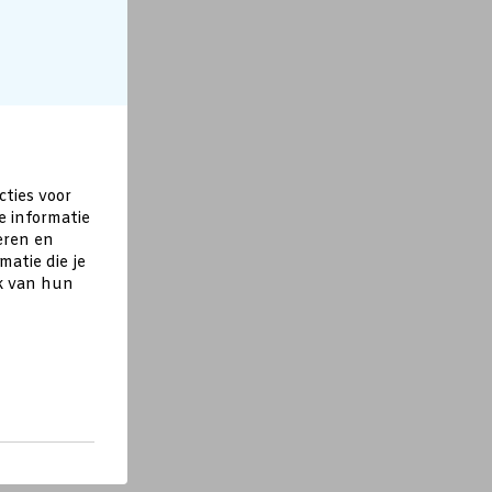
cties voor
e informatie
eren en
atie die je
ik van hun