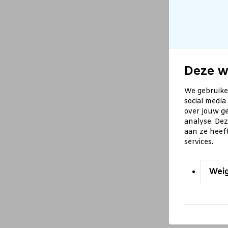
Deze w
We gebruike
social media
over jouw ge
analyse. De
aan ze heef
services.
Wei