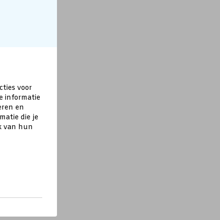
cties voor
e informatie
eren en
atie die je
ik van hun