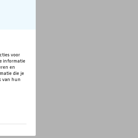
cties voor
e informatie
eren en
atie die je
ik van hun