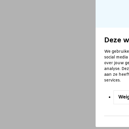
Deze w
We gebruike
social media
over jouw ge
analyse. De
aan ze heef
services.
Wei