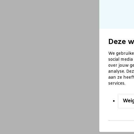
Deze w
We gebruike
social media
over jouw ge
analyse. De
aan ze heef
services.
Wei