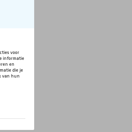
cties voor
e informatie
eren en
atie die je
ik van hun