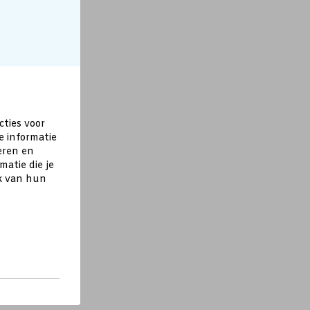
cties voor
e informatie
eren en
atie die je
ik van hun