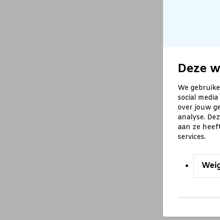
Deze w
We gebruike
social media
over jouw ge
analyse. De
aan ze heef
services.
Wei