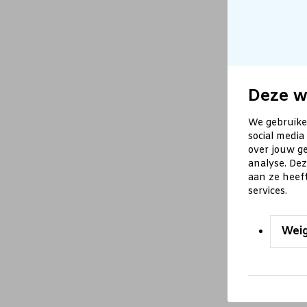
Deze w
We gebruike
social media
over jouw ge
analyse. De
aan ze heef
services.
Wei