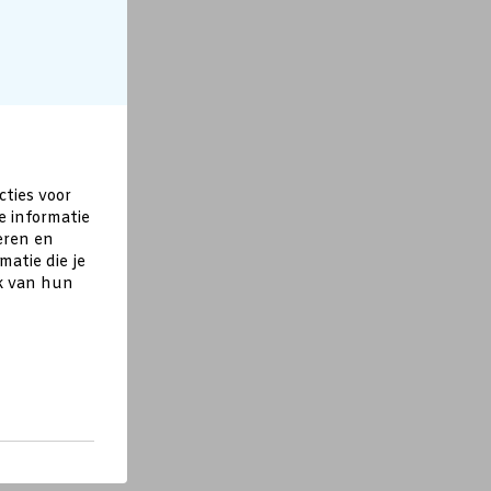
cties voor
e informatie
eren en
atie die je
ik van hun