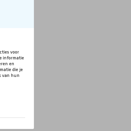
cties voor
e informatie
eren en
atie die je
ik van hun