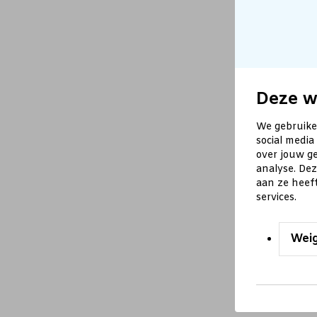
Deze w
We gebruike
social media
over jouw ge
analyse. De
aan ze heef
services.
Wei