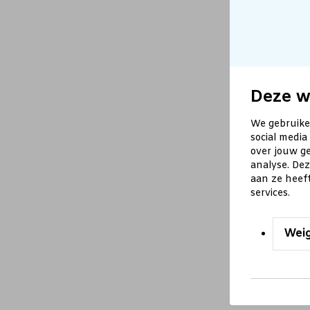
Deze w
We gebruike
social media
over jouw ge
analyse. De
aan ze heef
services.
Wei