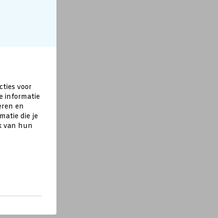
cties voor
e informatie
eren en
atie die je
ik van hun