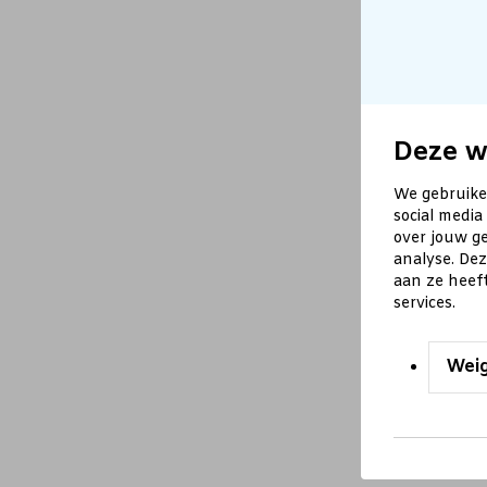
Deze w
We gebruike
social media
over jouw ge
analyse. De
aan ze heef
services.
Wei