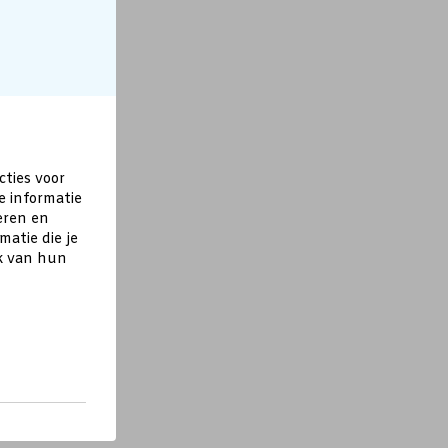
cties voor
e informatie
eren en
atie die je
ik van hun