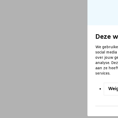
Deze w
We gebruike
social media
over jouw ge
analyse. De
aan ze heef
services.
Wei