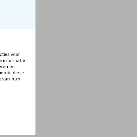
cties voor
e informatie
eren en
atie die je
ik van hun