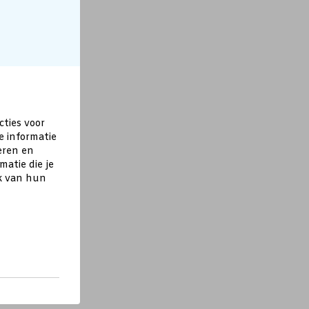
cties voor
e informatie
eren en
atie die je
ik van hun