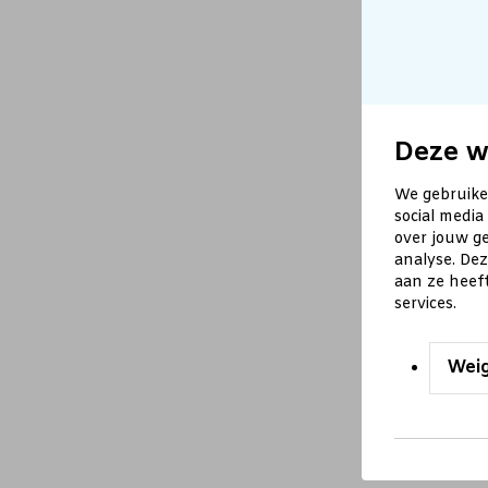
Deze w
We gebruike
social media
over jouw ge
analyse. De
aan ze heef
services.
Wei