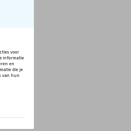
cties voor
e informatie
eren en
atie die je
ik van hun