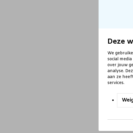
Deze w
We gebruike
social media
over jouw ge
analyse. De
aan ze heef
services.
Wei