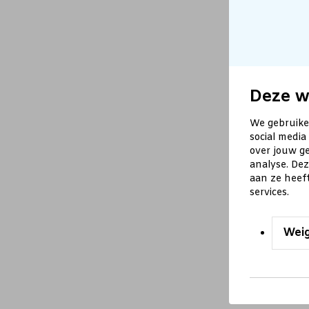
Deze w
We gebruike
social media
over jouw ge
analyse. De
aan ze heef
services.
Wei