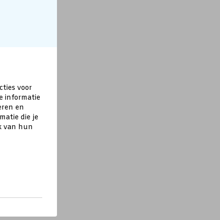
cties voor
e informatie
eren en
atie die je
ik van hun