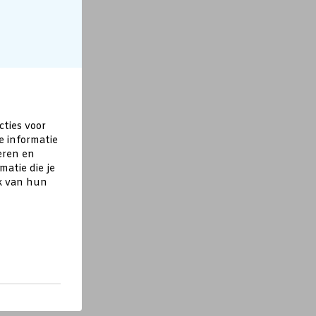
cties voor
e informatie
eren en
atie die je
ik van hun