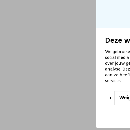
Deze w
We gebruike
social media
over jouw ge
analyse. De
aan ze heef
services.
Wei