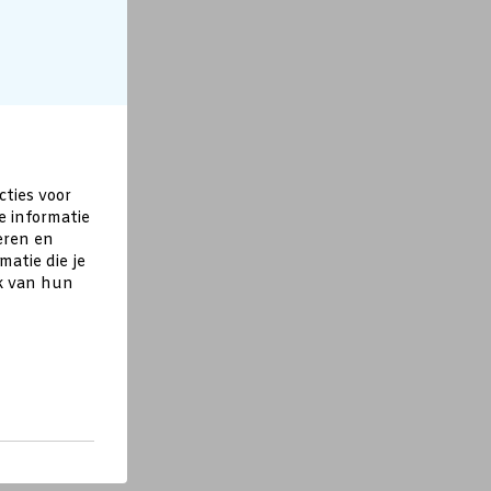
cties voor
e informatie
eren en
atie die je
ik van hun