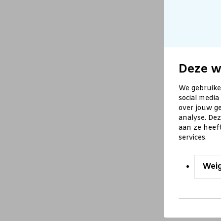
Deze w
We gebruike
social media
over jouw ge
analyse. De
aan ze heef
services.
Wei