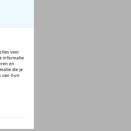
cties voor
e informatie
eren en
atie die je
ik van hun