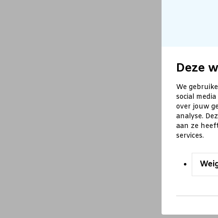
Deze w
We gebruike
social media
over jouw ge
analyse. De
aan ze heef
services.
Wei