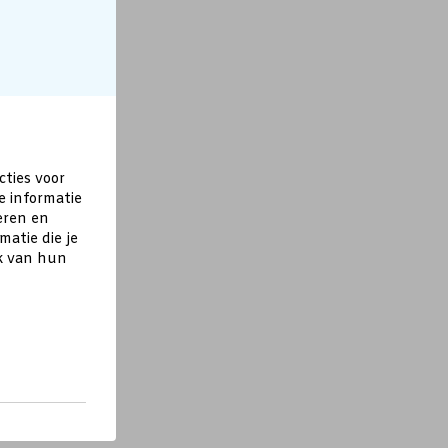
cties voor
e informatie
eren en
atie die je
ik van hun