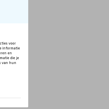
cties voor
e informatie
eren en
atie die je
ik van hun