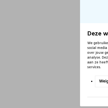
Deze w
We gebruike
social media
over jouw ge
analyse. De
aan ze heef
services.
Wei