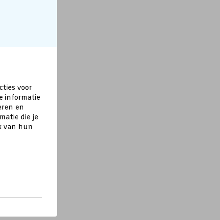
cties voor
e informatie
eren en
atie die je
ik van hun