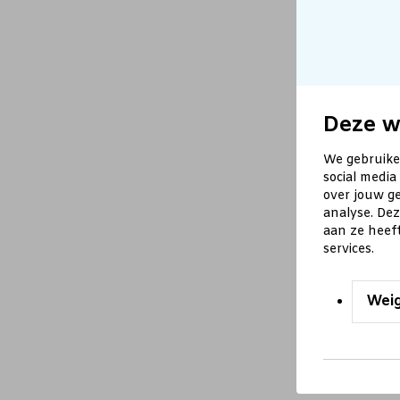
Deze w
We gebruike
social media
over jouw ge
analyse. De
aan ze heef
services.
Wei