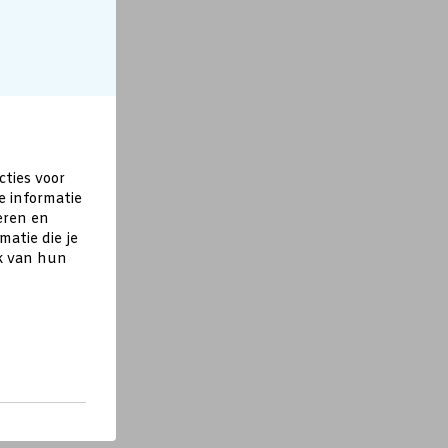
cties voor
e informatie
eren en
atie die je
ik van hun