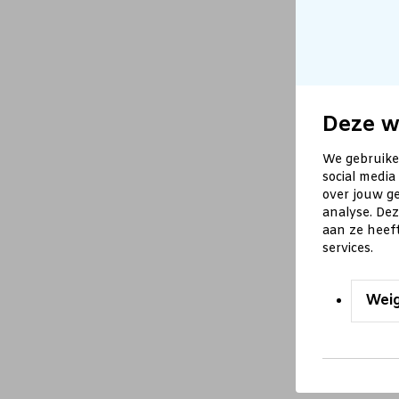
Deze w
We gebruike
social media
over jouw ge
analyse. De
aan ze heef
services.
Wei