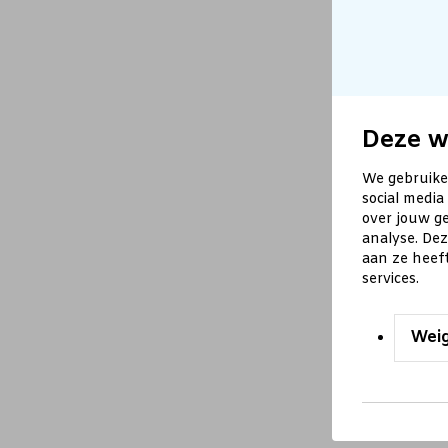
Deze w
We gebruike
social media
over jouw ge
analyse. De
aan ze heef
services.
Wei