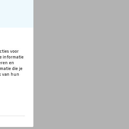
cties voor
e informatie
eren en
atie die je
ik van hun