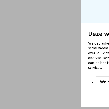
Deze w
We gebruike
social media
over jouw ge
analyse. De
aan ze heef
services.
Wei