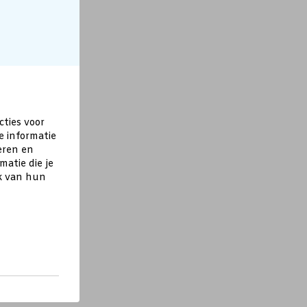
cties voor
e informatie
eren en
atie die je
ik van hun