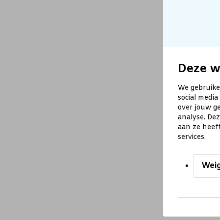
Deze w
We gebruike
social media
over jouw ge
analyse. De
aan ze heef
services.
Wei