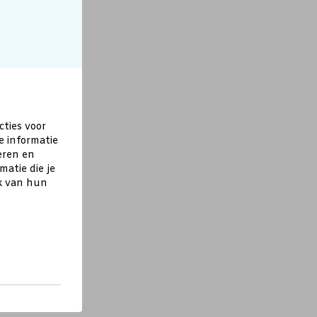
cties voor
e informatie
eren en
atie die je
ik van hun