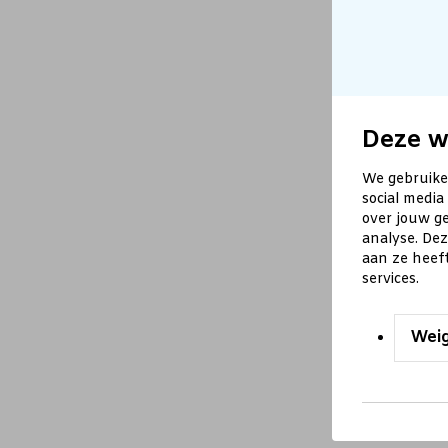
Deze w
We gebruike
social media
over jouw ge
analyse. De
aan ze heef
services.
Wei