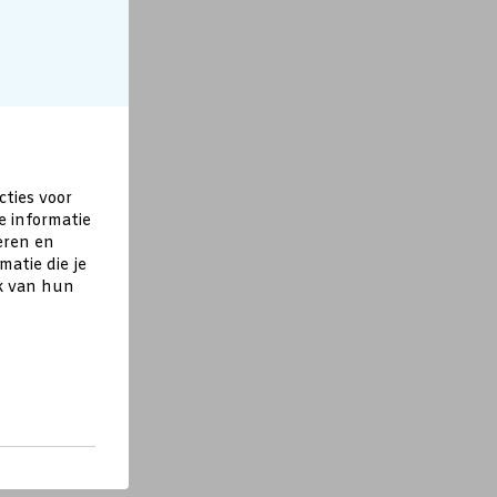
cties voor
e informatie
eren en
atie die je
ik van hun