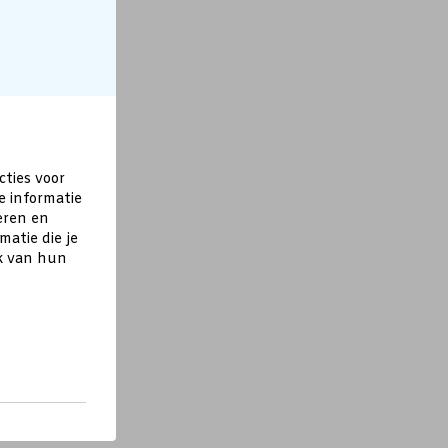
cties voor
e informatie
eren en
atie die je
ik van hun