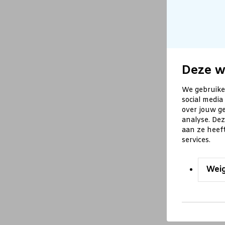
Deze w
We gebruike
social media
over jouw ge
analyse. De
aan ze heef
services.
Wei