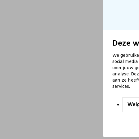
Deze w
We gebruike
social media
over jouw ge
analyse. De
aan ze heef
services.
Wei