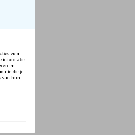
cties voor
e informatie
eren en
atie die je
ik van hun