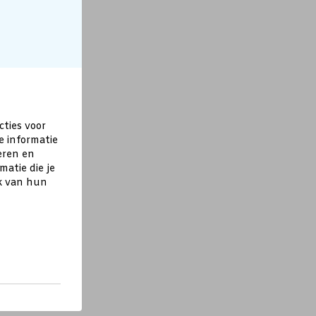
cties voor
e informatie
eren en
atie die je
ik van hun