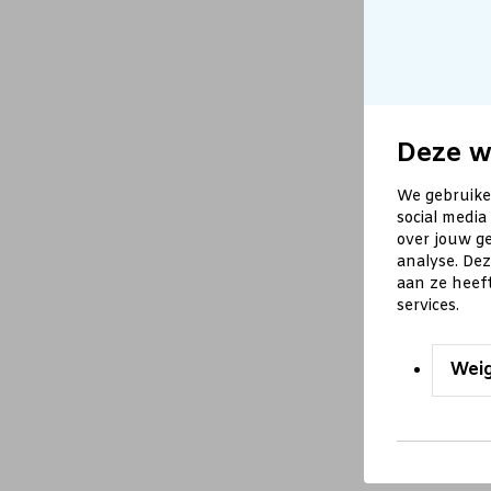
Deze w
We gebruike
social media
over jouw ge
analyse. De
aan ze heef
services.
Wei