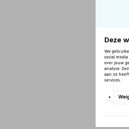
Deze w
We gebruike
social media
over jouw ge
analyse. De
aan ze heef
services.
Wei