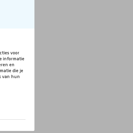
cties voor
e informatie
eren en
atie die je
ik van hun