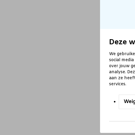
Deze w
We gebruike
social media
over jouw ge
analyse. De
aan ze heef
services.
Wei