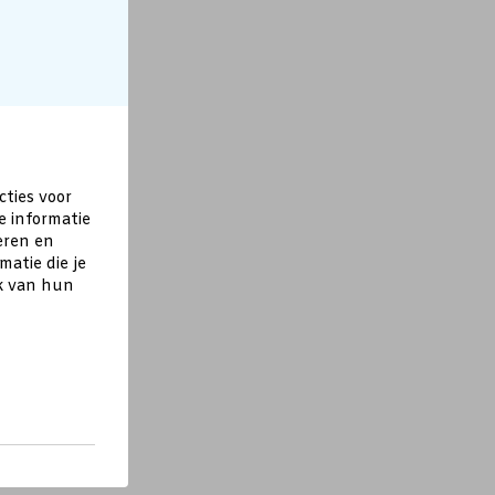
cties voor
e informatie
eren en
atie die je
ik van hun