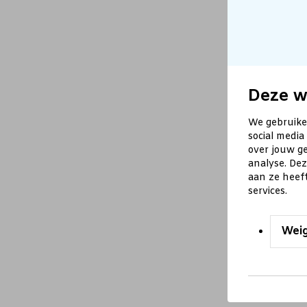
Deze w
We gebruike
social media
over jouw ge
analyse. De
aan ze heef
services.
Wei