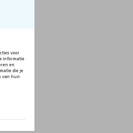
cties voor
e informatie
eren en
atie die je
ik van hun