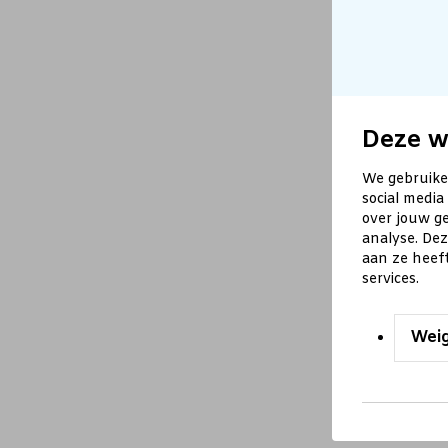
Deze w
We gebruike
social media
over jouw ge
analyse. De
aan ze heef
services.
Wei