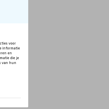
cties voor
e informatie
eren en
atie die je
ik van hun