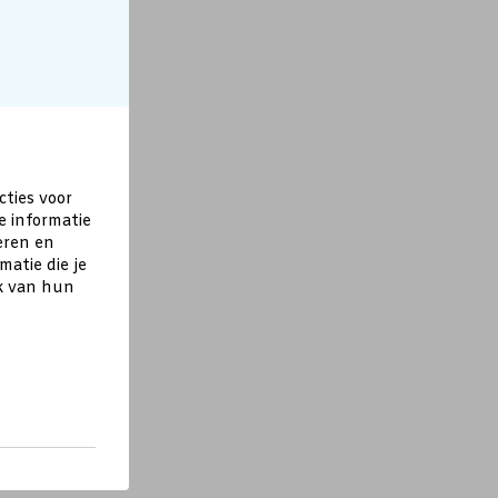
cties voor
e informatie
eren en
atie die je
ik van hun