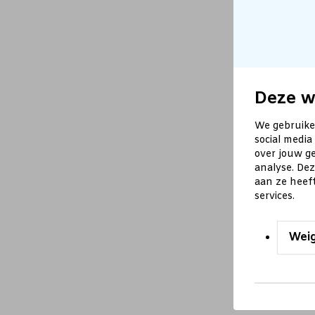
Deze w
We gebruike
social media
over jouw ge
analyse. De
aan ze heef
services.
Wei