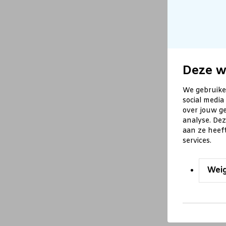
Deze w
We gebruike
social media
over jouw ge
analyse. De
aan ze heef
services.
Wei