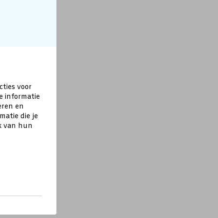
cties voor
e informatie
eren en
atie die je
ik van hun