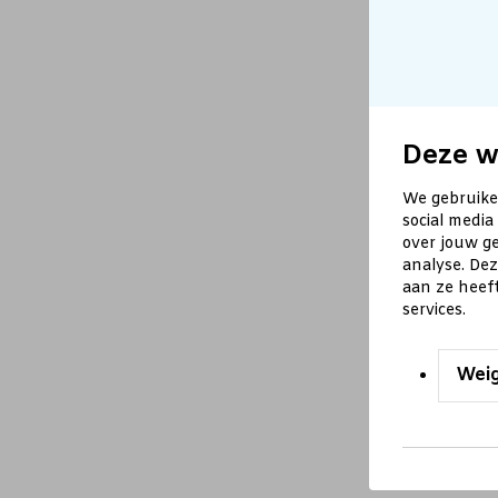
Deze w
We gebruike
social media
over jouw ge
analyse. De
aan ze heef
services.
Wei