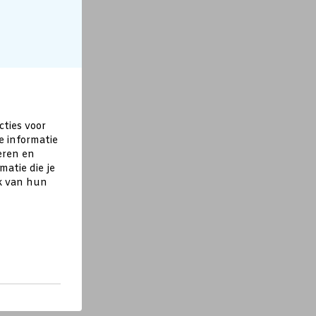
cties voor
e informatie
eren en
atie die je
ik van hun