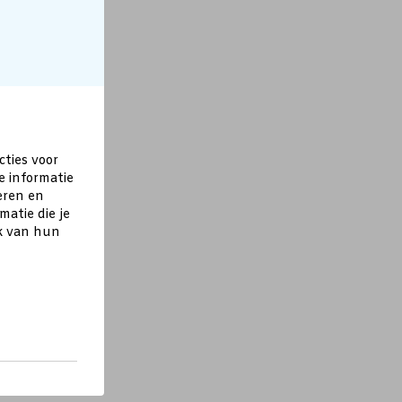
cties voor
e informatie
eren en
atie die je
ik van hun