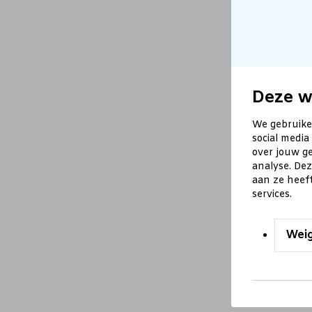
Deze w
We gebruike
social media
over jouw ge
analyse. De
aan ze heef
services.
Wei