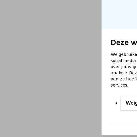
Deze w
We gebruike
social media
over jouw ge
analyse. De
aan ze heef
services.
Wei