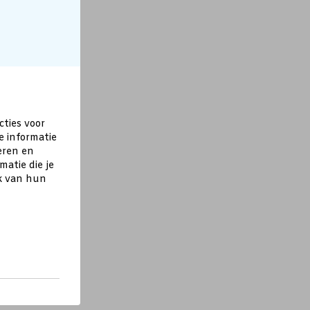
cties voor
e informatie
eren en
atie die je
ik van hun