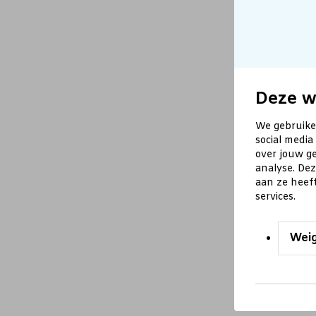
Deze w
We gebruike
social media
over jouw ge
analyse. De
aan ze heef
services.
Wei