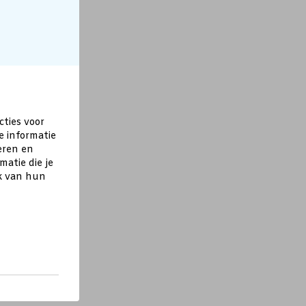
cties voor
e informatie
eren en
atie die je
ik van hun