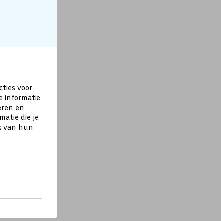
cties voor
e informatie
eren en
atie die je
ik van hun