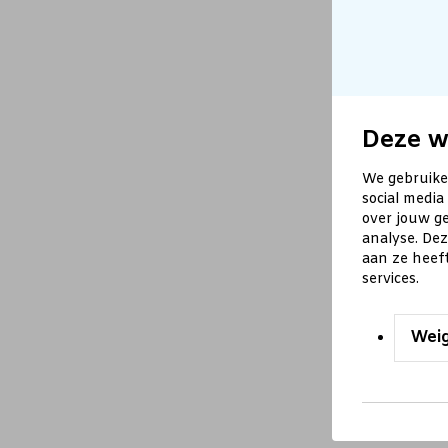
Deze w
We gebruike
social media
over jouw ge
analyse. De
aan ze heef
services.
Wei