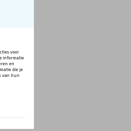
cties voor
e informatie
eren en
atie die je
ik van hun