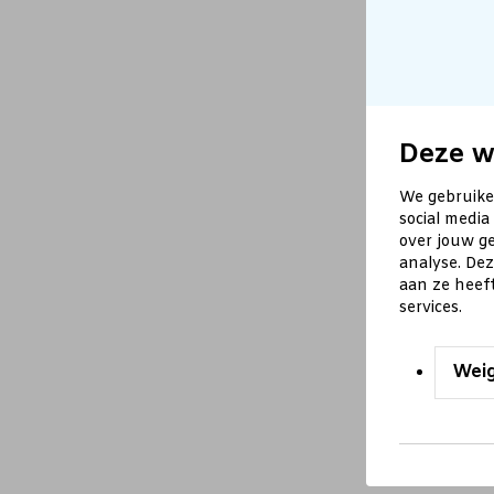
Deze w
We gebruike
social media
over jouw ge
analyse. De
aan ze heef
services.
Wei