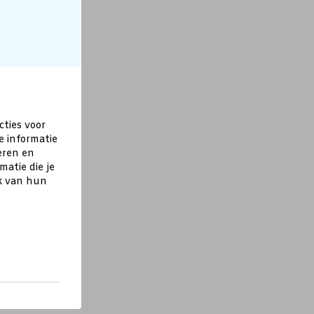
cties voor
e informatie
eren en
atie die je
ik van hun