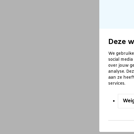
Deze w
We gebruike
social media
over jouw ge
analyse. De
aan ze heef
services.
Wei