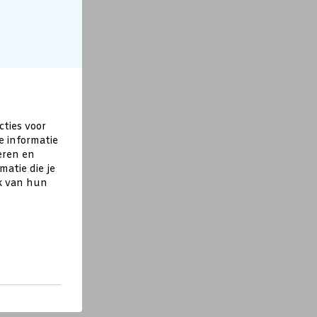
cties voor
e informatie
eren en
atie die je
ik van hun