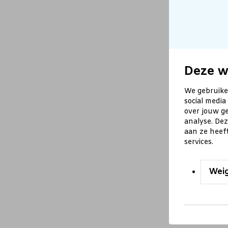
Deze w
We gebruike
social media
over jouw ge
analyse. De
aan ze heef
services.
Wei