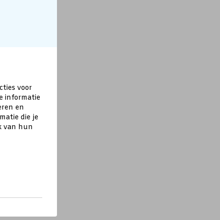
cties voor
e informatie
eren en
atie die je
ik van hun