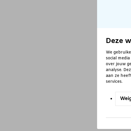
Deze w
We gebruike
social media
over jouw ge
analyse. De
aan ze heef
services.
Wei