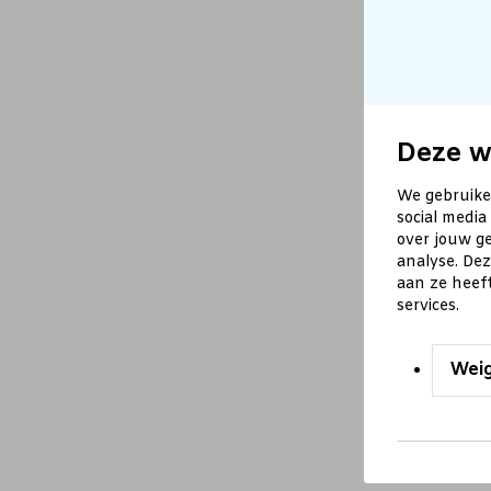
Deze w
We gebruike
social media
over jouw ge
analyse. De
aan ze heef
services.
Wei