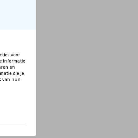
cties voor
e informatie
eren en
atie die je
ik van hun