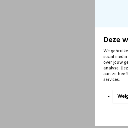
Deze w
We gebruike
social media
over jouw ge
analyse. De
aan ze heef
services.
Wei