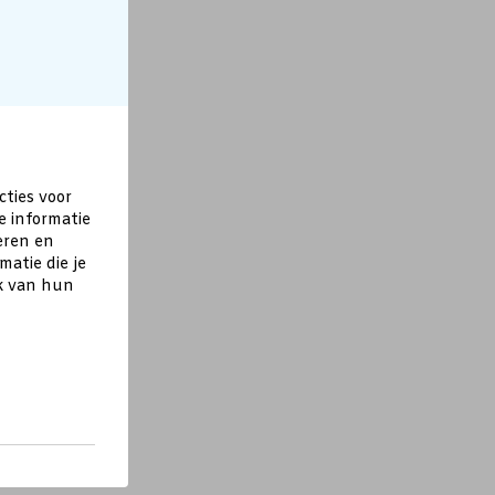
cties voor
e informatie
eren en
atie die je
ik van hun