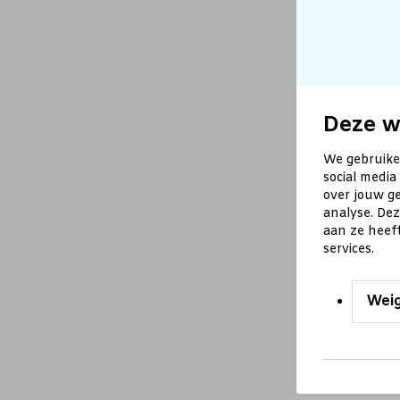
Deze w
We gebruike
social media
over jouw ge
analyse. De
aan ze heef
services.
Wei