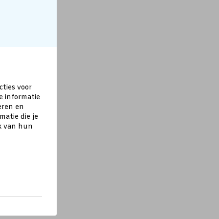
cties voor
e informatie
eren en
atie die je
ik van hun