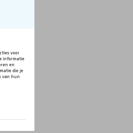
cties voor
e informatie
eren en
atie die je
ik van hun