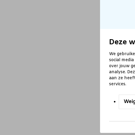
Deze w
We gebruike
social media
over jouw ge
analyse. De
aan ze heef
services.
Wei