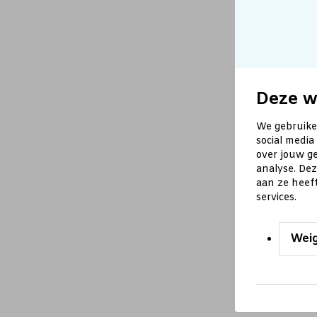
Deze w
We gebruike
social media
over jouw ge
analyse. De
aan ze heef
services.
Wei