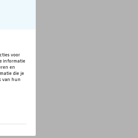
cties voor
e informatie
eren en
atie die je
ik van hun