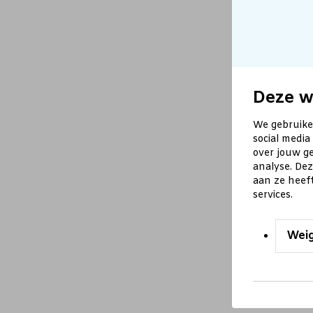
Deze w
We gebruike
social media
over jouw ge
analyse. De
aan ze heef
services.
Wei