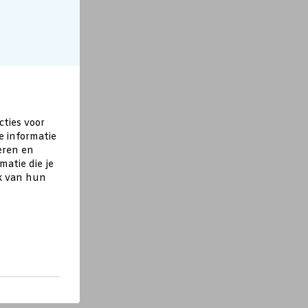
cties voor
e informatie
eren en
atie die je
ik van hun